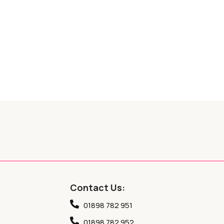
Contact Us:
01898 782 951
01898 782 952