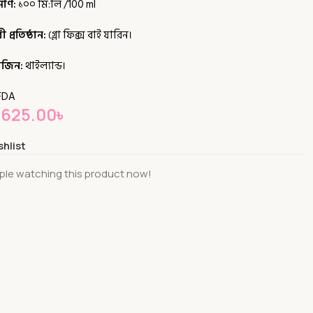
মাণ:
১০০ মি:লি /100 ml
্রতিষ্ঠান:
গ্লো ফিক্স বাই যারিন।
িজিন:
থাইল্যান্ড।
FDA
625.00
৳
shlist
ple watching this product now!