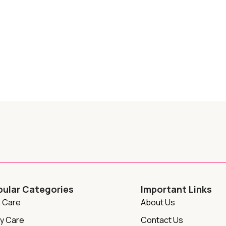
pular Categories
Important Links
n Care
About Us
y Care
Contact Us