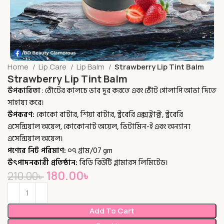
Home
Lip Care
Lip Balm
Strawberry Lip Tint Balm
Strawberry Lip Tint Balm
উপকারিতা
:
ঠোঁটের কালচে ভাব দূর করতে এবং ঠোঁট গোলাপি আভা দিতে
সাহায্য করে
।
উপকরণ:
কোকো বাটার, শিয়া বাটার, স্ট্রবেরি এক্সট্রাক্ট, স্ট্রবেরি
এসেন্সিয়াল অয়েল, কোকোনাট অয়েল, ভিটামিন-ই এবং অন্যান্য
এসেন্সিয়াল অয়েল।
পণ্যের নিট পরিমাণ:
০৭ গ্রাম/07 gm
উৎপাদনকারী প্রতিষ্ঠান:
বিডি বিউটি গ্লামারস লিমিটেড।
180.00
৳
210.00
৳
Add To Cart