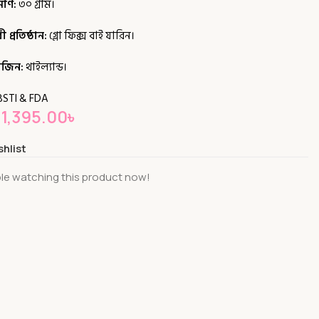
মাণ:
৩০ গ্রাম।
্রতিষ্ঠান:
গ্লো ফিক্স বাই যারিন।
িজিন:
থাইল্যান্ড।
STI & FDA
1,395.00
৳
shlist
le watching this product now!