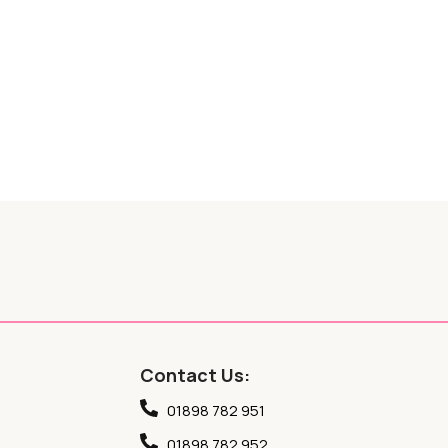
Contact Us:
01898 782 951
01898 782 952