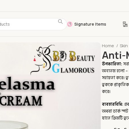
Signature Items
Home
Skin
Anti-
উপকারিতা:
সর
অন্যতম হলো – মে
সহায়তা করে। ত্ব
ত্বককে প্রাকৃতি
করে।
ব্যবহারবিধি:
প্
অথবা ডার্ক স্পট
যাতে ক্রিমটি ত্