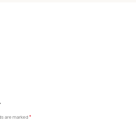
”
*
lds are marked