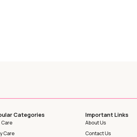
pular Categories
Important Links
n Care
About Us
y Care
Contact Us