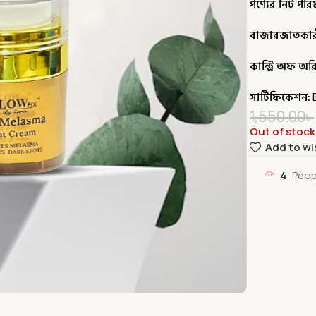
পণ্যের নিট পরি
বাজারজাতকারী প
কান্ট্রি অফ অর
সার্টিফিকেশন:
B
1,550.00
৳
Out of stock
Add to wi
4
Peop