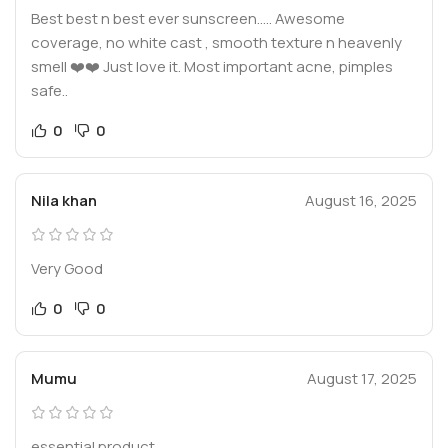
Best best n best ever sunscreen….. Awesome
coverage, no white cast , smooth texture n heavenly
smell ❤️❤️ Just love it. Most important acne, pimples
safe..
0
0
Nila khan
August 16, 2025
Very Good
0
0
Mumu
August 17, 2025
essential product