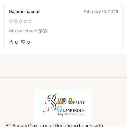
Najmun hasnat
February 19, 2026
Onk beshi valo.🥰🥰
0
0
BD Beauty Glamorous – Redefining beauty with