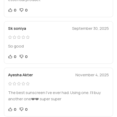
0
0
Sk soniya
September 30, 2025
So good
0
0
Ayesha Akter
November 4, 2025
The best sunscreen I’ve ever had. Using one. I’ll buy
another one❤️❤️ super super
0
0